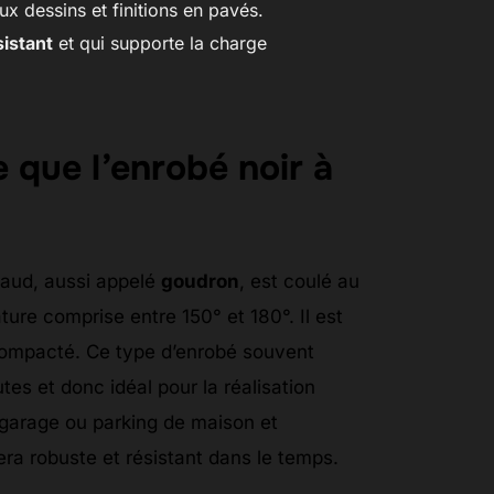
x dessins et finitions en pavés.
sistant
et qui supporte la charge
 que l’enrobé noir à
haud, aussi appelé
goudron
, est coulé au
ture comprise entre 150° et 180°. Il est
compacté. Ce type d’enrobé souvent
outes et donc idéal pour la réalisation
, garage ou parking de maison et
sera robuste et résistant dans le temps.