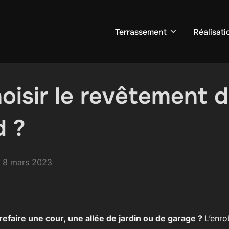
Terrassement
Réalisati
oisir le revêtement 
d ?
Publié
r
8 mars 2023
le
refaire une cour, une allée de jardin ou de garage ?
L’enro