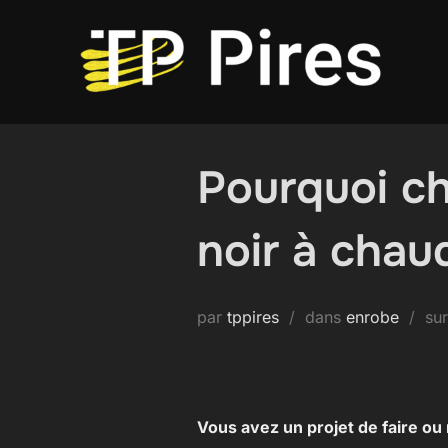
Aller
au
contenu
Pourquoi ch
noir à chau
par
tppires
dans
enrobe
su
Vous avez un projet de faire ou 