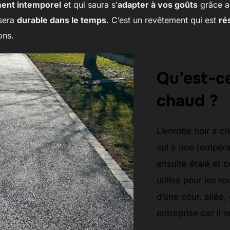
ent intemporel
et qui saura s’
adapter à vos goûts
grâce au
 sera
durable dans le temps
. C’est un revêtement qui est
ré
ons.
Qu’est-ce
chaud ?
L’enrobé noir à c
sol à une tempéra
ensuite étalé et 
utilisé pour les r
d’une cour, allée
entreprise car il 