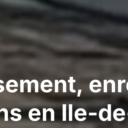
sement, enr
s en Ile-d