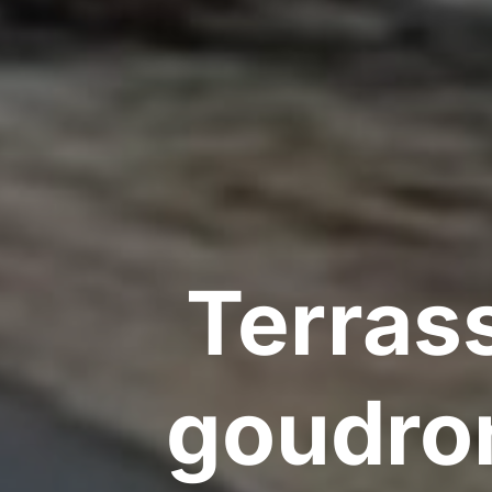
Terras
goudron