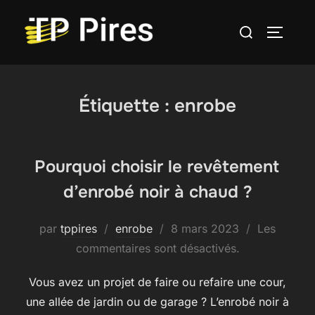
Aller
Rechercher :
au
PERMUT
contenu
Étiquette :
enrobe
Pourquoi choisir le revêtement
d’enrobé noir à chaud ?
Publié
par
tppires
enrobe
8 mars 2023
Les
le
commentaires sont désactivés.
Vous avez un projet de faire ou refaire une cour,
une allée de jardin ou de garage ? L’enrobé noir à