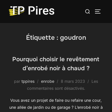
Aller
Rechercher :
au
PERMUT
contenu
Étiquette :
goudron
Pourquoi choisir le revêtement
d’enrobé noir à chaud ?
Publié
par
tppires
enrobe
8 mars 2023
Les
le
commentaires sont désactivés.
Vous avez un projet de faire ou refaire une cour,
une allée de jardin ou de garage ? L’enrobé noir à